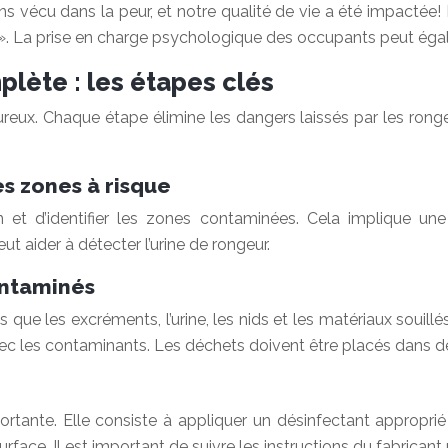
vécu dans la peur, et notre qualité de vie a été impactée! N
r! ». La prise en charge psychologique des occupants peut éga
lète : les étapes clés
reux. Chaque étape élimine les dangers laissés par les rong
es zones à risque
on et d’identifier les zones contaminées. Cela implique une
 aider à détecter l’urine de rongeur.
ontaminés
 que les excréments, l’urine, les nids et les matériaux souill
avec les contaminants. Les déchets doivent être placés dans d
rtante. Elle consiste à appliquer un désinfectant appropri
ace. Il est important de suivre les instructions du fabricant