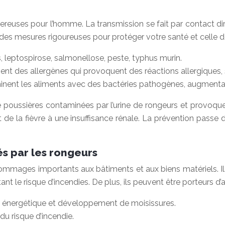
uses pour l’homme. La transmission se fait par contact dir
 des mesures rigoureuses pour protéger votre santé et celle 
, leptospirose, salmonellose, peste, typhus murin.
nnent des allergènes qui provoquent des réactions allergiques,
nent les aliments avec des bactéries pathogènes, augmentant 
de poussières contaminées par l’urine de rongeurs et provoq
t de la fièvre à une insuffisance rénale. La prévention pa
s par les rongeurs
mmages importants aux bâtiments et aux biens matériels. Ils r
t le risque d’incendies. De plus, ils peuvent être porteurs d
té énergétique et développement de moisissures.
u risque d’incendie.