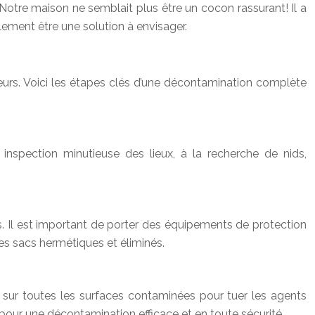
otre maison ne semblait plus être un cocon rassurant! Il a
lement être une solution à envisager.
eurs. Voici les étapes clés d’une décontamination complète
 inspection minutieuse des lieux, à la recherche de nids,
és. Il est important de porter des équipements de protection
es sacs hermétiques et éliminés.
é sur toutes les surfaces contaminées pour tuer les agents
 pour une décontamination efficace et en toute sécurité.