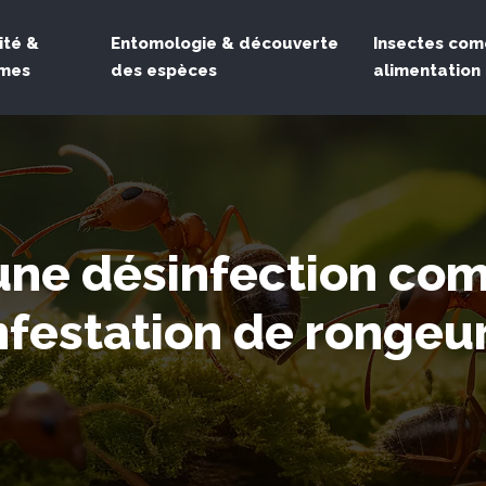
ité &
Entomologie & découverte
Insectes com
èmes
des espèces
alimentation
une désinfection co
nfestation de rongeu