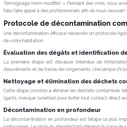
Témoignage (nom modifié): « Pendant des mois, nous avons 
fallu faire appel à des professionnels afin de nous rassure
Protocole de décontamination comp
Une décontamination efficace nécessite un protocole rigou
de votre habitation.
Évaluation des dégâts et identification d
La première étape est d’évaluer l’étendue de l’infestati
d’excréments et de traces de rongements. Une lampe UV peut
Nettoyage et élimination des déchets c
Cette étape consiste à éliminer les déchets contaminés tels
(gants, masque, lunettes) pour éviter tout contact direct 
Décontamination en profondeur
La décontamination en profondeur est l’étape la plus impo
pathogènes. Le choix du désinfectant dépend du type de surf