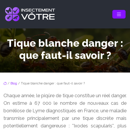
Tique blanche danger :
que faut-il savoir ?
/
Blog
/ Tique blanche danger : que faut-il savoir ?
Chaque année, le piqûre de tique constitue un réel danger.
On estime à 67 000 le nombre de nouveaux cas de
borréliose de Lyme diagnostiqués en France, une maladie
transmise principalement par une tique discrète mais
potentiellement dangereuse : *Ixodes scapularis*, plus